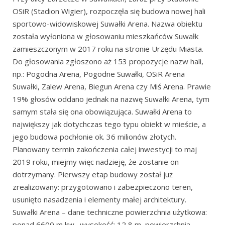
OSiR (Stadion Wigier), rozpoczęła się budowa nowej hali
sportowo-widowiskowej Suwałki Arena. Nazwa obiektu
została wyłoniona w głosowaniu mieszkańców Suwałk
zamieszczonym w 2017 roku na stronie Urzędu Miasta.
Do głosowania zgłoszono aż 153 propozycje nazw hali,
np.: Pogodna Arena, Pogodne Suwałki, OSiR Arena
Suwałki, Zalew Arena, Biegun Arena czy Miś Arena. Prawie
19% głosów oddano jednak na nazwę Suwałki Arena, tym
samym stała się ona obowiązująca. Suwałki Arena to
największy jak dotychczas tego typu obiekt w mieście, a
jego budowa pochłonie ok. 36 milionów złotych.
Planowany termin zakończenia całej inwestycji to maj
2019 roku, miejmy więc nadzieję, że zostanie on
dotrzymany. Pierwszy etap budowy został już
zrealizowany: przygotowano i zabezpieczono teren,
usunięto nasadzenia i elementy małej architektury.
Suwałki Arena – dane techniczne powierzchnia użytkowa:
ponad 6600 m kw., wysokość: 12,8 m, powierzchnia