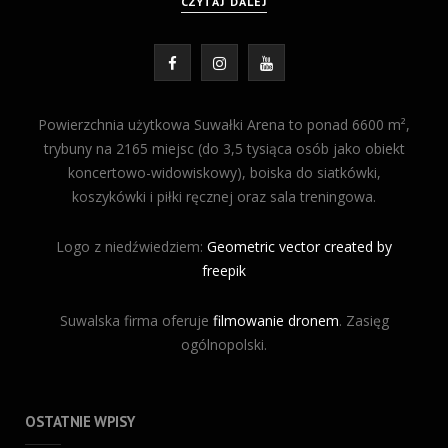
CZYTAJ DALEJ
F
I
Y
a
n
o
Powierzchnia użytkowa Suwałki Arena to ponad 6600 m²,
c
s
u
trybuny na 2165 miejsc (do 3,5 tysiąca osób jako obiekt
koncertowo-widowiskowy), boiska do siatkówki,
e
t
T
koszykówki i piłki ręcznej oraz sala treningowa.
b
a
u
Logo z niedźwiedziem:
o
Geometric vector created by
g
b
freepik
o
r
e
Suwalska firma oferuje
k
filmowanie dronem
a
. Zasięg
ogólnopolski.
m
OSTATNIE WPISY