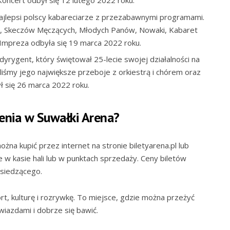
oncert odbył się 12 lutego 2022 roku.
jlepsi polscy kabareciarze z przezabawnymi programami.
 K2, Skeczów Męczących, Młodych Panów, Nowaki, Kabaret
 Impreza odbyła się 19 marca 2022 roku.
dyrygent, który świętował 25-lecie swojej działalności na
liśmy jego największe przeboje z orkiestrą i chórem oraz
ł się 26 marca 2022 roku.
zenia w Suwałki Arena?
żna kupić przez internet na stronie biletyarena.pl lub
ie w kasie hali lub w punktach sprzedaży. Ceny biletów
 siedzącego.
ort, kulturę i rozrywkę. To miejsce, gdzie można przeżyć
iazdami i dobrze się bawić.