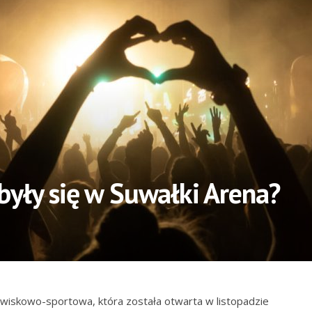
były się w Suwałki Arena?
wiskowo-sportowa, która została otwarta w listopadzie