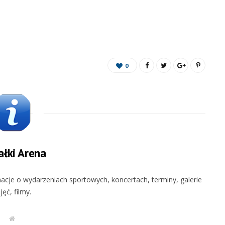
0
łki Arena
rmacje o wydarzeniach sportowych, koncertach, terminy, galerie
jęć, filmy.
W
e