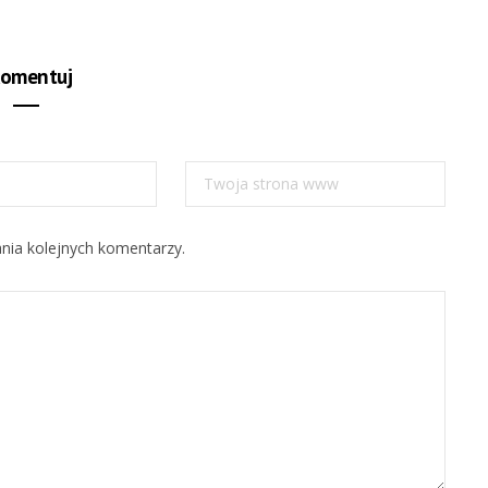
b
s
i
t
komentuj
e
nia kolejnych komentarzy.