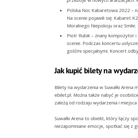
przeboje w nowych aranżacjach. K
Polska Noc Kabaretowa 2022 – na
Na scenie pojawili się: Kabaret
Moralnego Niepokoju oraz Smile.
Piotr Rubik – znany kompozytor i 
scenie. Podczas koncertu usłysze
gośćmi specjalnymi. Koncert odby
Jak kupić bilety na wydar
Bilety na wydarzenia w Suwałki Arena mo
ebilet.pl. Można także nabyć je osobiśc
zależą od rodzaju wydarzenia i miejsca
Suwałki Arena to obiekt, który łączy sp
niezapomniane emocje, spotkać się z gw