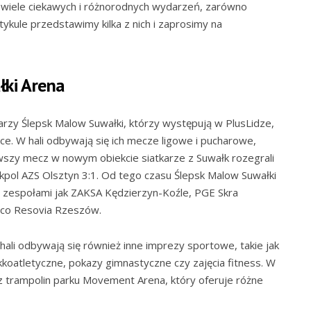
ł wiele ciekawych i różnorodnych wydarzeń, zarówno
rtykule przedstawimy kilka z nich i zaprosimy na
ki Arena
arzy Ślepsk Malow Suwałki, którzy występują w PlusLidze,
e. W hali odbywają się ich mecze ligowe i pucharowe,
erwszy mecz w nowym obiekcie siatkarze z Suwałk rozegrali
kpol AZS Olsztyn 3:1. Od tego czasu Ślepsk Malow Suwałki
mi zespołami jak ZAKSA Kędzierzyn-Koźle, PGE Skra
eco Resovia Rzeszów.
 hali odbywają się również inne imprezy sportowe, takie jak
ekkoatletyczne, pokazy gimnastyczne czy zajęcia fitness. W
z trampolin parku Movement Arena, który oferuje różne