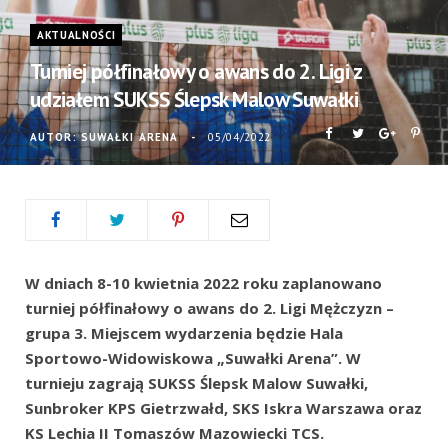
AKTUALNOŚCI
Turniej półfinałowy o awans do 2. Ligi z
udziałem SUKSS Ślepsk Malow Suwałki
AUTOR:
SUWAŁKI ARENA
05/04/2022
W dniach 8-10 kwietnia 2022 roku zaplanowano
turniej półfinałowy o awans do 2. Ligi Mężczyzn –
grupa 3. Miejscem wydarzenia będzie Hala
Sportowo-Widowiskowa „Suwałki Arena”. W
turnieju zagrają SUKSS Ślepsk Malow Suwałki,
Sunbroker KPS Gietrzwałd, SKS Iskra Warszawa oraz
KS Lechia II Tomaszów Mazowiecki TCS.