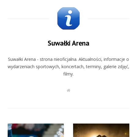
Suwałki Arena
Suwałki Arena - strona nieoficjalna. Aktualności, informacje o
wydarzeniach sportowych, koncertach, terminy, galerie zdjęć,
filmy.
W
e
b
s
i
t
e