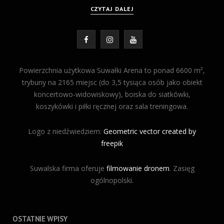
CZYTAJ DALEJ
F
I
Y
a
n
o
Powierzchnia użytkowa Suwałki Arena to ponad 6600 m²,
c
s
u
trybuny na 2165 miejsc (do 3,5 tysiąca osób jako obiekt
koncertowo-widowiskowy), boiska do siatkówki,
e
t
T
koszykówki i piłki ręcznej oraz sala treningowa.
b
a
u
Logo z niedźwiedziem:
o
Geometric vector created by
g
b
freepik
o
r
e
Suwalska firma oferuje
k
filmowanie dronem
a
. Zasięg
ogólnopolski.
m
OSTATNIE WPISY