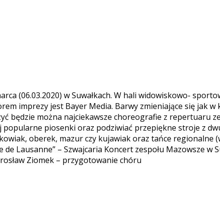
arca (06.03.2020) w Suwałkach. W hali widowiskowo- sporto
orem imprezy jest Bayer Media. Barwy zmieniające się jak 
czyć będzie można najciekawsze choreografie z repertuaru ze
ej popularne piosenki oraz podziwiać przepiękne stroje z dw
kowiak, oberek, mazur czy kujawiak oraz tańce regionalne (
Gazette de Lausanne” – Szwajcaria Koncert zespołu Mazowsze w
Mirosław Ziomek – przygotowanie chóru