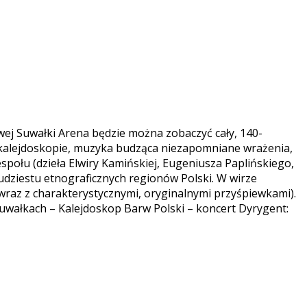
wej Suwałki Arena będzie można zobaczyć cały, 140-
w kalejdoskopie, muzyka budząca niezapomniane wrażenia,
społu (dzieła Elwiry Kamińskiej, Eugeniusza Paplińskiego,
udziestu etnograficznych regionów Polski. W wirze
wraz z charakterystycznymi, oryginalnymi przyśpiewkami).
 Suwałkach – Kalejdoskop Barw Polski – koncert Dyrygent: