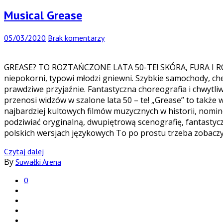
Musical Grease
05/03/2020
Brak komentarzy
GREASE? TO ROZTAŃCZONE LATA 50-TE! SKÓRA, FURA I ROCK
niepokorni, typowi młodzi gniewni. Szybkie samochody, c
prawdziwe przyjaźnie. Fantastyczna choreografia i chwytli
przenosi widzów w szalone lata 50 – te! „Grease” to także 
najbardziej kultowych filmów muzycznych w historii, nomi
podziwiać oryginalną, dwupiętrową scenografię, fantastyczn
polskich wersjach językowych To po prostu trzeba zobacz
Czytaj dalej
By
Suwałki Arena
0