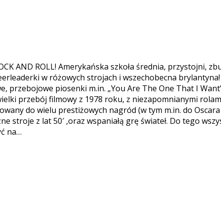
 AND ROLL! Amerykańska szkoła średnia, przystojni, zbun
heerleaderki w różowych strojach i wszechobecna brylantyn
we, przebojowe piosenki m.in. „You Are The One That I Want”
wielki przebój filmowy z 1978 roku, z niezapomnianymi rolami
nowany do wielu prestiżowych nagród (w tym m.in. do Oscara
e stroje z lat 50′ ,oraz wspaniałą grę świateł. Do tego wsz
yć na…