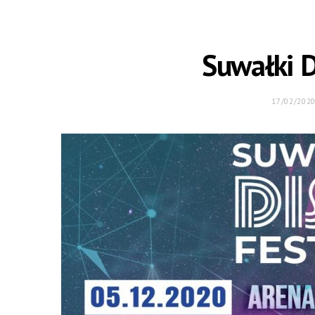
Suwałki D
17/02/202