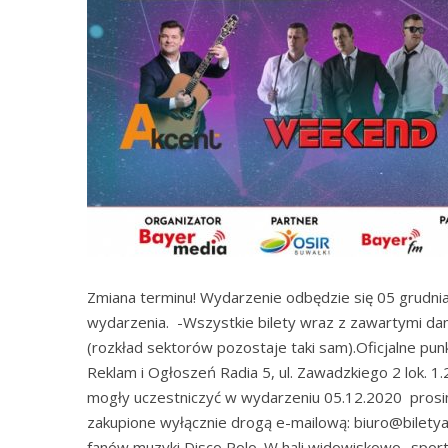
Zmiana terminu! Wydarzenie odbędzie się 05 grudnia
wydarzenia. -Wszystkie bilety wraz z zawartymi da
(rozkład sektorów pozostaje taki sam).Oficjalne punk
Reklam i Ogłoszeń Radia 5, ul. Zawadzkiego 2 lok. 1
mogły uczestniczyć w wydarzeniu 05.12.2020 prosim
zakupione wyłącznie drogą e-mailową: biuro@biletyar
fanów muzyki Disco Polo. W hali widowiskowo- sporto