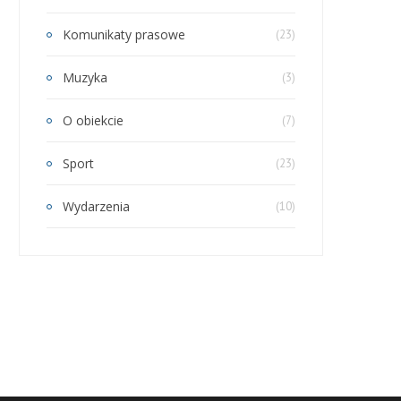
Komunikaty prasowe
(23)
Muzyka
(3)
O obiekcie
(7)
Sport
(23)
Wydarzenia
(10)