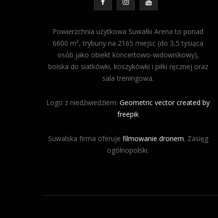
F
I
Y
a
n
o
Powierzchnia użytkowa Suwałki Arena to ponad
c
s
u
6600 m², trybuny na 2165 miejsc (do 3,5 tysiąca
osób jako obiekt koncertowo-widowiskowy),
e
t
T
boiska do siatkówki, koszykówki i piłki ręcznej oraz
b
a
u
sala treningowa.
o
g
b
Logo z niedźwiedziem:
Geometric vector created by
o
r
e
freepik
k
a
Suwalska firma oferuje
filmowanie dronem
. Zasięg
m
ogólnopolski.