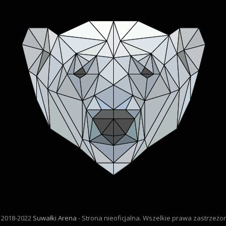
 2018-2022
Suwałki Arena
- Strona nieoficjalna. Wszelkie prawa zastrzeżo