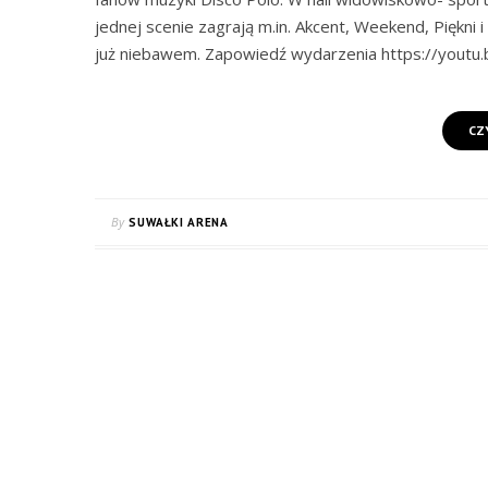
jednej scenie zagrają m.in. Akcent, Weekend, Piękni i
już niebawem. Zapowiedź wydarzenia https://youtu
CZ
By
SUWAŁKI ARENA