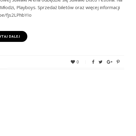
 Młodzi, Playboys. Sprzedaż biletów oraz więcej informacji
.be/fjs2LPhbYIo
YTAJ DALEJ
0