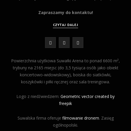
Zapraszamy do kontaktu!
CZYTAJ DALEJ
F
I
Y
a
n
o
Powierzchnia użytkowa Suwałki Arena to ponad 6600 m²,
c
s
u
trybuny na 2165 miejsc (do 3,5 tysiąca osób jako obiekt
koncertowo-widowiskowy), boiska do siatkówki,
e
t
T
koszykówki i piłki ręcznej oraz sala treningowa.
b
a
u
Logo z niedźwiedziem:
o
Geometric vector created by
g
b
freepik
o
r
e
Suwalska firma oferuje
k
filmowanie dronem
a
. Zasięg
ogólnopolski.
m