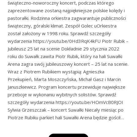
świąteczno-noworoczny koncert, podczas którego
zaprezentowane zostaną najpiękniejsze polskie kolędy i
pastorałki. Rodzinna orkiestra zagwarantuje publiczności
świąteczny, góralski klimat. Zespół Golec uOrkiestra
został założony w 1998 roku. Sprawdź szczegóły
wydarzenia https://youtu.be/0Hd3RqK4kFU Piotr Rubik –
Jubileusz 25 lat na scenie Dokładnie 29 stycznia 2022
roku do Suwałk zawita Piotr Rubik, który na hali Suwałki
Arena zagra swój jubileuszowy koncert – 25 lat na scenie.
Wraz z Piotrem Rubikiem wystąpią: Agnieszka
Przekupień, Marta Moszczyńska, Michał Gasz i Marcin
Januszkiewicz. Program koncertu przewiduje największe
przeboje w wykonaniu wybitnych solistów. Sprawdź
szczegóły wydarzenia https://youtu.be/HOmVcB0RJOI
Sylwia Grzeszczak – koncert Suwałki Niecały miesiąc po
Piotrze Rubiku parkiet hali Suwałki Arena będzie gościł…