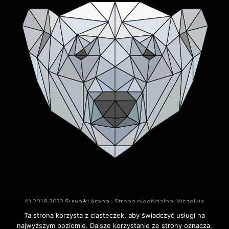
© 2018-2022
Suwałki Arena
- Strona nieoficjalna. Wszelkie
prawa zastrzeżone.
Ta strona korzysta z ciasteczek, aby świadczyć usługi na
najwyższym poziomie. Dalsze korzystanie ze strony oznacza,