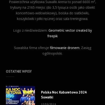
Powierzchnia użytkowa Suwałki Arena to ponad 6600 m²,
c
s
u
trybuny na 2165 miejsc (do 3,5 tysiąca osób jako obiekt
koncertowo-widowiskowy), boiska do siatkówki,
e
t
T
koszykówki i piłki ręcznej oraz sala treningowa.
b
a
u
Logo z niedźwiedziem:
o
Geometric vector created by
g
b
freepik
o
r
e
Suwalska firma oferuje
k
filmowanie dronem
a
. Zasięg
ogólnopolski.
m
OSTATNIE WPISY
Polska Noc Kabaretowa 2024
Suwałki
13/06/2024