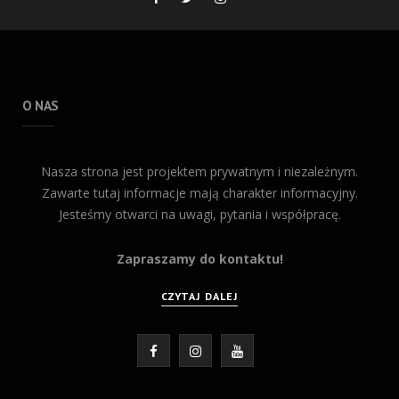
O NAS
Nasza strona jest projektem prywatnym i niezależnym.
Zawarte tutaj informacje mają charakter informacyjny.
Jesteśmy otwarci na uwagi, pytania i współpracę.
Zapraszamy do kontaktu!
CZYTAJ DALEJ
F
I
Y
a
n
o