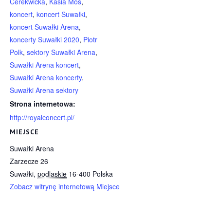
Cerekwicka
,
Kasia Moś
,
koncert
,
koncert Suwałki
,
koncert Suwałki Arena
,
koncerty Suwałki 2020
,
Piotr
Polk
,
sektory Suwałki Arena
,
Suwałki Arena koncert
,
Suwałki Arena koncerty
,
Suwałki Arena sektory
Strona internetowa:
http://royalconcert.pl/
MIEJSCE
Suwałki Arena
Zarzecze 26
Suwałki
,
podlaskie
16-400
Polska
Zobacz witrynę internetową Miejsce