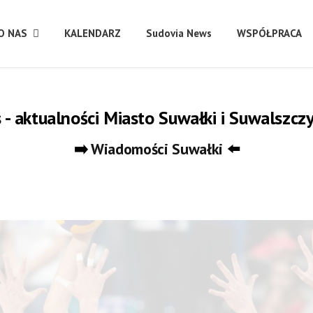
O NAS
KALENDARZ
Sudovia News
WSPÓŁPRACA
- aktualności Miasto Suwałki i Suwalszcz
➡️
Wiadomości Suwałki
⬅️