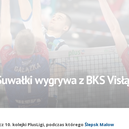
uwałki wygrywa z BKS Visłą
cz 10. kolejki PlusLigi, podczas którego
Ślepsk Malow