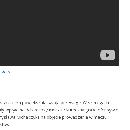
uwałki
z każdą piłką powiększała swoją przewagę. W szeregach
iały wpływ na dalsze losy meczu. Skuteczna gra w ofensywie
ysława Michalczyka na objęcie prowadzenia w meczu.
nktów.