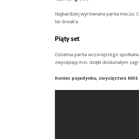
Najbardziej wyrównana partia meczu. 
tie-break’a.
Piąty set
Ostatnia partia wczorajszego spotkania 
zwyciężają m.in. dzięki doskonałym zag
Koniec pojedynku, zwycięstwo MKS